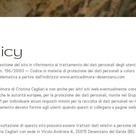
icy
stione del sito in riferimento al trattamento dei dati personali degli utenti
s. n. 196/2003 – Codice in materia di protezione dei dati personali a coloro
a telematica a partire dall'indirizzo: www.anticadimora-desenzano.com
Dimora di Cristina Cagliari e non anche per altri siti web eventualmente consu
le autorità europee, per la protezione dei dati personali, riunite nel Gruppo
individuare alcuni requisiti minimi per la raccolta di dati personali on-line
attamento devono fornire agli utenti quando questi si collegano a pagine we
ultazione di questo sito possono essere trattati dati relativi a persone iden
na Cagliari con sede in Vicolo Androna 4, 25015 Desenzano del Garda (BS) 